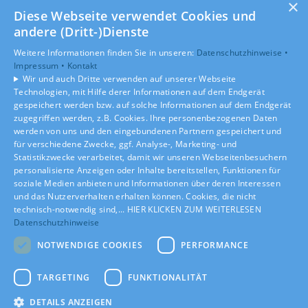
×
AGB
Diese Webseite verwendet Cookies und
andere (Dritt-)Dienste
Unsere Bereiche
Weitere Informationen finden Sie in unseren:
Datenschutzhinweise •
Privatkunden
Impressum •
Kontakt
Gewerbekunden
Wir und auch Dritte verwenden auf unserer Webseite
Karriere
Technologien, mit Hilfe derer Informationen auf dem Endgerät
Unternehmen
gespeichert werden bzw. auf solche Informationen auf dem Endgerät
zugegriffen werden, z.B. Cookies. Ihre personenbezogenen Daten
Kontakt
werden von uns und den eingebundenen Partnern gespeichert und
für verschiedene Zwecke, ggf. Analyse-, Marketing- und
Statistikzwecke verarbeitet, damit wir unseren Webseitenbesuchern
personalisierte Anzeigen oder Inhalte bereitstellen, Funktionen für
soziale Medien anbieten und Informationen über deren Interessen
und das Nutzerverhalten erhalten können. Cookies, die nicht
technisch-notwendig sind,... HIER KLICKEN ZUM WEITERLESEN
Datenschutzhinweise
NOTWENDIGE COOKIES
PERFORMANCE
TARGETING
FUNKTIONALITÄT
DETAILS ANZEIGEN