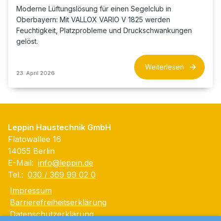
Moderne Lüftungslösung für einen Segelclub in
Oberbayern: Mit VALLOX VARIO V 1825 werden
Feuchtigkeit, Platzprobleme und Druckschwankungen
gelöst.
Weiterlesen
23. April 2026
Leppin Haustechnik GmbH
Flatowallee 16
14055 Berlin
E-Mail:
info@leppin.de
Tel.:
030 / 369 99 02 0
Impressum
Barrierefreiheitserklärung
Datenschutzerklärung