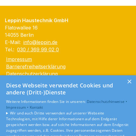
Leppin Haustechnik GmbH
Flatowallee 16
14055 Berlin
E-Mail:
info@leppin.de
Tel.:
030 / 369 99 02 0
Impressum
Barrierefreiheitserklärung
Datenschutzerklärung
×
AGB
Diese Webseite verwendet Cookies und
andere (Dritt-)Dienste
Unsere Bereiche
Weitere Informationen finden Sie in unseren:
Datenschutzhinweise •
Privatkunden
Impressum •
Kontakt
Gewerbekunden
Wir und auch Dritte verwenden auf unserer Webseite
Karriere
Technologien, mit Hilfe derer Informationen auf dem Endgerät
Unternehmen
gespeichert werden bzw. auf solche Informationen auf dem Endgerät
zugegriffen werden, z.B. Cookies. Ihre personenbezogenen Daten
Kontakt