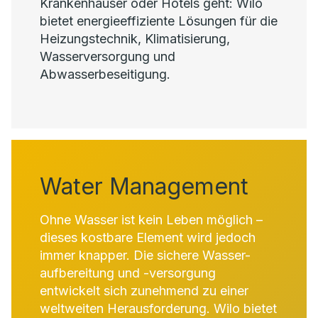
Krankenhäuser oder Hotels geht: Wilo
bietet energieeffiziente Lösungen für die
Heizungstechnik, Klimatisierung,
Wasserversorgung und
Abwasserbeseitigung.
Water Management
Ohne Wasser ist kein Leben möglich –
dieses kostbare Element wird jedoch
immer knapper. Die sichere Wasser-
aufbereitung und -versorgung
entwickelt sich zunehmend zu einer
weltweiten Herausforderung. Wilo bietet