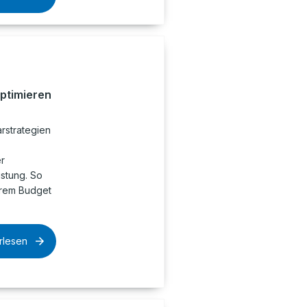
optimieren
rstrategien
r
istung. So
hrem Budget
rlesen