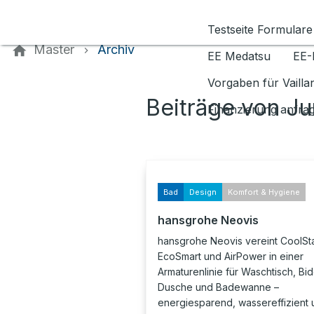
Kontaktieren Sie uns
Testseite Formulare
Master
Archiv
EE Medatsu
EE-
Vorgaben für Vaill
Beiträge von Ju
Finanzierung anfra
Bad
Design
Komfort & Hygiene
hansgrohe Neovis
hansgrohe Neovis vereint CoolSta
EcoSmart und AirPower in einer
Armaturenlinie für Waschtisch, Bid
Dusche und Badewanne –
energiesparend, wassereffizient