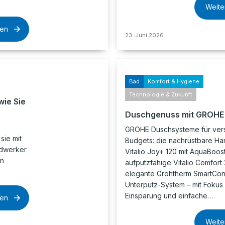
Weite
sen
23. Juni 2026
Bad
Komfort & Hygiene
Technologie & Zukunft
wie Sie
Duschgenuss mit GROHE
GROHE Duschsysteme für ver
sie mit
Budgets: die nachrüstbare H
ndwerker
Vitalio Joy+ 120 mit AquaBoos
on
aufputzfähige Vitalio Comfort
elegante Grohtherm SmartCon
Unterputz-System – mit Fokus 
Einsparung und einfache…
sen
Weite