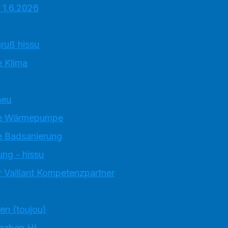
 1.6.2026
ruß hissu
 Klima
neu
e Wärmepumpe
 Badsanierung
ung - hissu
 Vaillant Kompetenzpartner
ten (toujou)
 haben HI