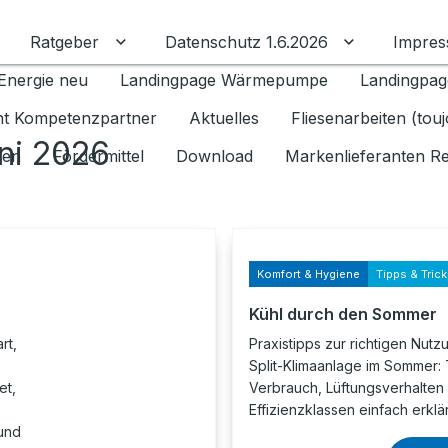
Ratgeber
Datenschutz 1.6.2026
Impre
Untermenü für Ratgeber umschalten
Untermenü f
Energie neu
Landingpage Wärmepumpe
Landingpag
ant Kompetenzpartner
Aktuelles
Fliesenarbeiten (tou
ni 2026
gen
Fördermittel
Download
Markenlieferanten R
Komfort & Hygiene
Tipps & Tric
Kühl durch den Sommer
rt,
Praxistipps zur richtigen Nutz
Split-Klimaanlage im Sommer:
et,
Verbrauch, Lüftungsverhalten
Effizienzklassen einfach erklär
 und