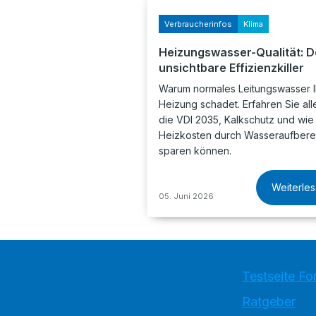
Verbraucherinfos
Klima
Heizungswasser-Qualität: D
unsichtbare Effizienzkiller
Warum normales Leitungswasser I
Heizung schadet. Erfahren Sie all
die VDI 2035, Kalkschutz und wie
Heizkosten durch Wasseraufbere
sparen können.
Weiterle
05. Juni 2026
Testseite Fo
Ratgeber