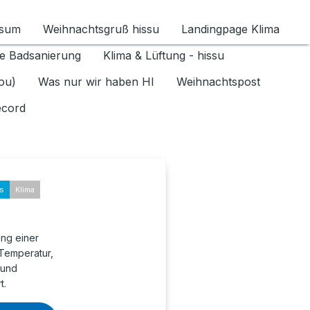
ssum
Weihnachtsgruß hissu
Landingpage Klima
ür Datenschutz 1.6.2026 umschalten
e Badsanierung
Klima & Lüftung - hissu
jou)
Was nur wir haben HI
Weihnachtspost
ecord
ks
Klima
ung einer
 Temperatur,
 und
t.