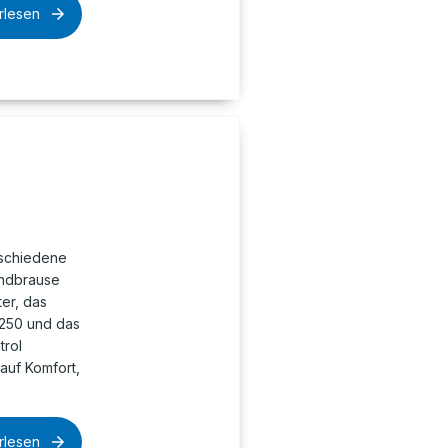
rlesen
schiedene
andbrause
ter, das
 250 und das
trol
auf Komfort,
rlesen