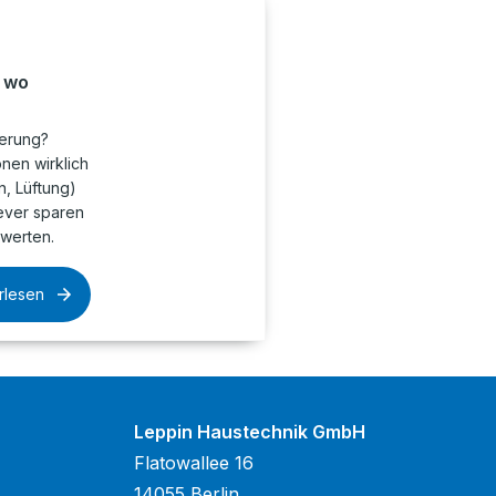
, wo
ierung?
onen wirklich
n, Lüftung)
lever sparen
twerten.
rlesen
Leppin Haustechnik GmbH
Flatowallee 16
14055 Berlin