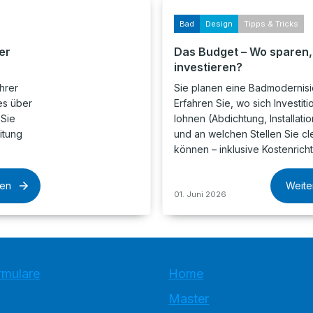
Bad
Design
Tipps & Tricks
er
Das Budget – Wo sparen
investieren?
hrer
Sie planen eine Badmodernis
es über
Erfahren Sie, wo sich Investiti
 Sie
lohnen (Abdichtung, Installatio
itung
und an welchen Stellen Sie c
können – inklusive Kostenrich
sen
Weite
01. Juni 2026
rmulare
Home
Master