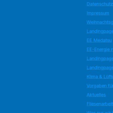
Datenschutz
Impressum
Weihnachtsg
Landingpage
EE Medatsu
EE-Energie 
Landingpag
Landingpage
Klima & Lüft
Vorgaben für
Aktuelles
Fliesenarbei
Was nur wir