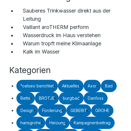
Sauberes Trinkwasser direkt aus der
Leitung
Vaillant aroTHERM perform
Wasserdruck im Haus verstehen
Warum tropft meine Klimaanlage
Kalk im Wasser
Kategorien
°celseo berichtet
Aktuelles
Axor
Bad
Bette
BRÖTJE
burgbad
Danfoss
Design
Förderung
GEBERIT
GROHE
hansgrohe
Heizung
Kampagnenbeitrag