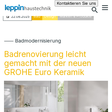
Suche
Kontaktieren Sie uns
Bad
Design
Marken & Produkte
22.08.2025
⸺ Badmodernisierung
Badrenovierung leicht
gemacht mit der neuen
GROHE Euro Keramik