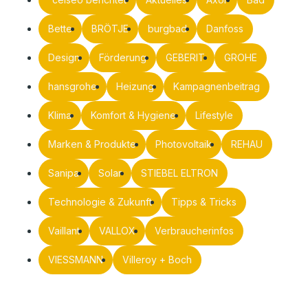
Bette
BRÖTJE
burgbad
Danfoss
Design
Förderung
GEBERIT
GROHE
hansgrohe
Heizung
Kampagnenbeitrag
Klima
Komfort & Hygiene
Lifestyle
Marken & Produkte
Photovoltaik
REHAU
Sanipa
Solar
STIEBEL ELTRON
Technologie & Zukunft
Tipps & Tricks
Vaillant
VALLOX
Verbraucherinfos
VIESSMANN
Villeroy + Boch