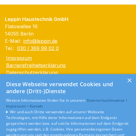
Leppin Haustechnik GmbH
Flatowallee 16
14055 Berlin
E-Mail:
info@leppin.de
Tel.:
030 / 369 99 02 0
Impressum
Barrierefreiheitserklärung
Datenschutzerklärung
×
AGB
Diese Webseite verwendet Cookies und
andere (Dritt-)Dienste
Unsere Bereiche
Weitere Informationen finden Sie in unseren:
Datenschutzhinweise •
Privatkunden
Impressum •
Kontakt
Gewerbekunden
Wir und auch Dritte verwenden auf unserer Webseite
Karriere
Technologien, mit Hilfe derer Informationen auf dem Endgerät
Unternehmen
gespeichert werden bzw. auf solche Informationen auf dem Endgerät
zugegriffen werden, z.B. Cookies. Ihre personenbezogenen Daten
Kontakt
werden von uns und den eingebundenen Partnern gespeichert und