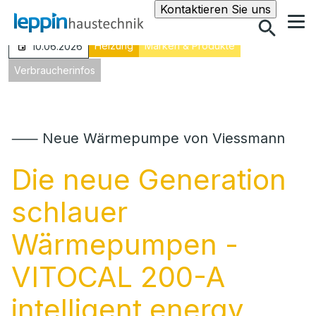
Suche
Kontaktieren Sie uns
Heizung
Marken & Produkte
10.06.2026
Verbraucherinfos
⸺ Neue Wärmepumpe von Viessmann
Die neue Generation
schlauer
Wärmepumpen -
VITOCAL 200-A
intelligent energy