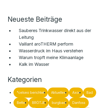
Neueste Beiträge
Sauberes Trinkwasser direkt aus der
Leitung
Vaillant aroTHERM perform
Wasserdruck im Haus verstehen
Warum tropft meine Klimaanlage
Kalk im Wasser
Kategorien
°celseo berichtet
Aktuelles
Axor
Bad
Bette
BRÖTJE
burgbad
Danfoss