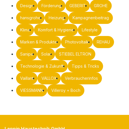
Design
Förderung
GEBERIT
GROHE
hansgrohe
Heizung
Kampagnenbeitrag
Klima
Komfort & Hygiene
Lifestyle
Marken & Produkte
Photovoltaik
REHAU
Sanipa
Solar
STIEBEL ELTRON
Technologie & Zukunft
Tipps & Tricks
Vaillant
VALLOX
Verbraucherinfos
VIESSMANN
Villeroy + Boch
Leppin Haustechnik GmbH