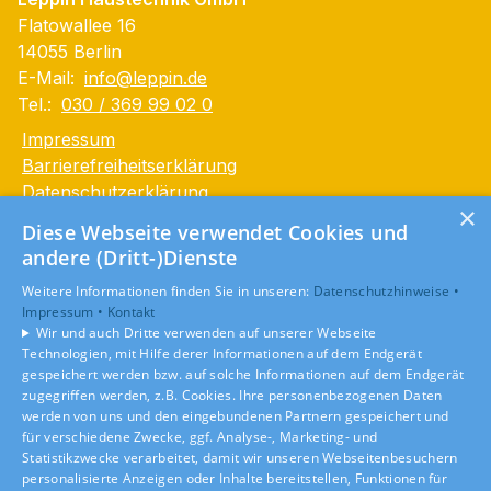
Flatowallee 16
14055 Berlin
E-Mail:
info@leppin.de
Tel.:
030 / 369 99 02 0
Impressum
Barrierefreiheitserklärung
Datenschutzerklärung
×
AGB
Diese Webseite verwendet Cookies und
andere (Dritt-)Dienste
Unsere Bereiche
Weitere Informationen finden Sie in unseren:
Datenschutzhinweise •
Privatkunden
Impressum •
Kontakt
Gewerbekunden
Wir und auch Dritte verwenden auf unserer Webseite
Karriere
Technologien, mit Hilfe derer Informationen auf dem Endgerät
Unternehmen
gespeichert werden bzw. auf solche Informationen auf dem Endgerät
zugegriffen werden, z.B. Cookies. Ihre personenbezogenen Daten
Kontakt
werden von uns und den eingebundenen Partnern gespeichert und
für verschiedene Zwecke, ggf. Analyse-, Marketing- und
Statistikzwecke verarbeitet, damit wir unseren Webseitenbesuchern
personalisierte Anzeigen oder Inhalte bereitstellen, Funktionen für