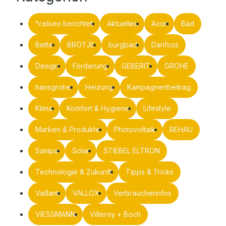
°celseo berichtet
Aktuelles
Axor
Bad
Bette
BRÖTJE
burgbad
Danfoss
Design
Förderung
GEBERIT
GROHE
hansgrohe
Heizung
Kampagnenbeitrag
Klima
Komfort & Hygiene
Lifestyle
Marken & Produkte
Photovoltaik
REHAU
Sanipa
Solar
STIEBEL ELTRON
Technologie & Zukunft
Tipps & Tricks
Vaillant
VALLOX
Verbraucherinfos
VIESSMANN
Villeroy + Boch