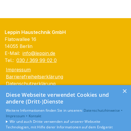
Leppin Haustechnik GmbH
Flatowallee 16
14055 Berlin
E-Mail:
info@leppin.de
Tel.:
030 / 369 99 02 0
Impressum
Barrierefreiheitserklärung
Datenschutzerklärung
×
AGB
Diese Webseite verwendet Cookies und
andere (Dritt-)Dienste
Unsere Bereiche
Weitere Informationen finden Sie in unseren:
Datenschutzhinweise •
Privatkunden
Impressum •
Kontakt
Gewerbekunden
Wir und auch Dritte verwenden auf unserer Webseite
Karriere
Technologien, mit Hilfe derer Informationen auf dem Endgerät