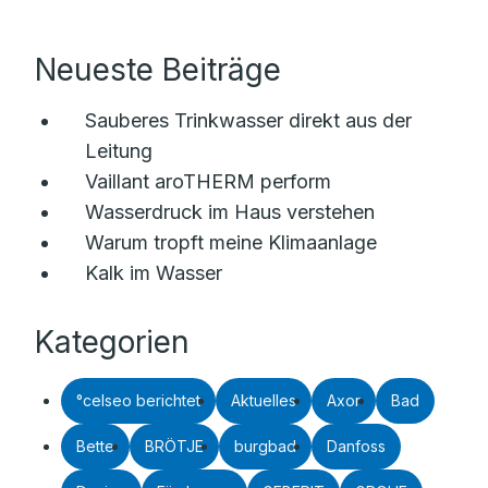
Neueste Beiträge
Sauberes Trinkwasser direkt aus der
Leitung
Vaillant aroTHERM perform
Wasserdruck im Haus verstehen
Warum tropft meine Klimaanlage
Kalk im Wasser
Kategorien
°celseo berichtet
Aktuelles
Axor
Bad
Bette
BRÖTJE
burgbad
Danfoss