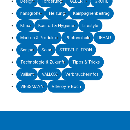
Design
Förderung
GEBERIT
GROHE
hansgrohe
Heizung
Kampagnenbeitrag
Klima
Komfort & Hygiene
Lifestyle
Marken & Produkte
Photovoltaik
REHAU
Sanipa
Solar
STIEBEL ELTRON
Technologie & Zukunft
Tipps & Tricks
Vaillant
VALLOX
Verbraucherinfos
VIESSMANN
Villeroy + Boch