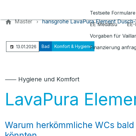
Kontaktieren Sie uns
Testseite Formulare
Master
hansgrohe LavaPura Element Dusch
EE Medatsu
EE-
Vorgaben für Vaill
Bad
Komfort & Hygiene
13.01.2026
Finanzierung anfra
⸺ Hygiene und Komfort
LavaPura Elem
Warum herkömmliche WCs bald 
könnten