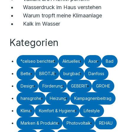
Wasserdruck im Haus verstehen
Warum tropft meine Klimaanlage
Kalk im Wasser
Kategorien
°celseo berichtet
Aktuelles
Axor
Bad
Bette
BRÖTJE
burgbad
Danfoss
Design
Förderung
GEBERIT
GROHE
hansgrohe
Heizung
Kampagnenbeitrag
Klima
Komfort & Hygiene
Lifestyle
Marken & Produkte
Photovoltaik
REHAU