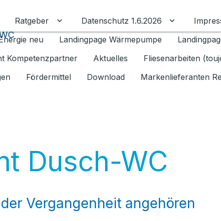
Ratgeber
Datenschutz 1.6.2026
Impre
Untermenü für Ratgeber umschalten
Untermenü f
-WC
Energie neu
Landingpage Wärmepumpe
Landingpag
ant Kompetenzpartner
Aktuelles
Fliesenarbeiten (tou
gen
Fördermittel
Download
Markenlieferanten R
ent Dusch-WC
der Vergangenheit angehören