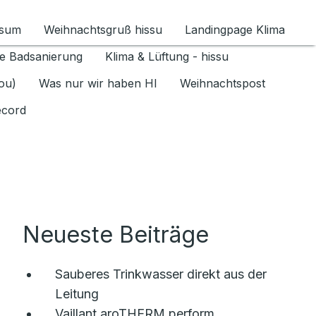
ssum
Weihnachtsgruß hissu
Landingpage Klima
ür Datenschutz 1.6.2026 umschalten
e Badsanierung
Klima & Lüftung - hissu
jou)
Was nur wir haben HI
Weihnachtspost
ecord
Neueste Beiträge
Sauberes Trinkwasser direkt aus der
Leitung
Vaillant aroTHERM perform