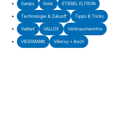
Sanipa
Solar
STIEBEL ELTRON
Technologie & Zukunft
Tipps & Tricks
Vaillant
VALLOX
Verbraucherinfos
VIESSMANN
Villeroy + Boch