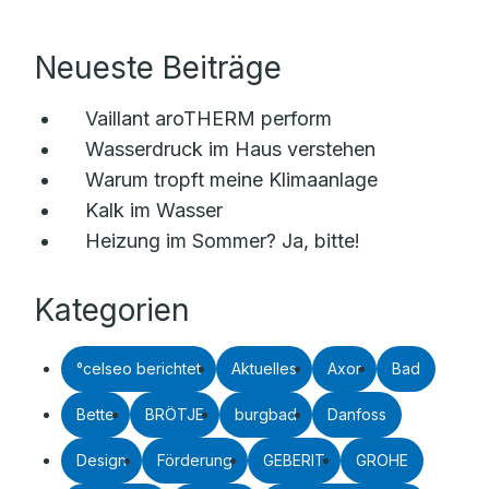
Neueste Beiträge
Vaillant aroTHERM perform
Wasserdruck im Haus verstehen
Warum tropft meine Klimaanlage
Kalk im Wasser
Heizung im Sommer? Ja, bitte!
Kategorien
°celseo berichtet
Aktuelles
Axor
Bad
Bette
BRÖTJE
burgbad
Danfoss
Design
Förderung
GEBERIT
GROHE